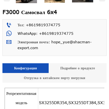
F3000 Самосвал 6x4

Тел: +8619819374775

WhatsApp: +8619819374775

Электронная почта: hope_yue@shacman-
export.com
Конфигурация
Подробнее о продукте
Отгрузка в китайском порту погрузки
Репрезентативная
модель
SX3255DR354,SX3255DT384,SX32