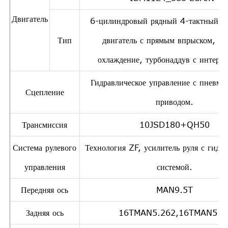
Двигатель
6-цилиндровый рядный 4-тактный д
Тип
двигатель с прямым впрыском, во
охлаждение, турбонаддув с интерку
Гидравлическое управление с пневма
Сцепление
приводом.
Трансмиссия
10JSD180+QH50
Система рулевого
Технология ZF, усилитель руля с гидр
управления
системой.
Передняя ось
MAN9.5T
Задняя ось
16TMAN5.262,16TMAN5.9