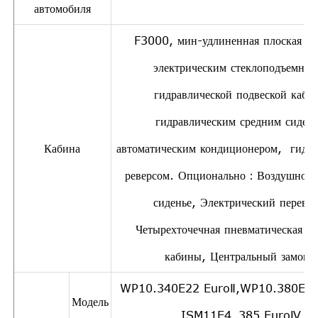
автомобиля
F3000, мин-удлиненная плоская кр
электрическим стеклоподъемник
гидравлической подвеской каби
гидравлическим средним сидень
Кабина
автоматическим кондиционером, гидр
реверсом. Опционально：Воздушное 
сиденье, Электрический перевор
Четырехточечная пневматическая по
кабины, Центральный замок
WP10.340E22 EuroⅡ,WP10.380E2
Модель
ISM11E4_385 EuroⅣ