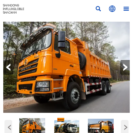



‹
›
‹
›