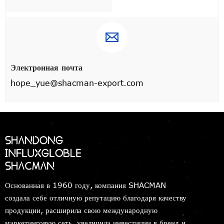

Электронная почта
hope_yue@shacman-export.com
Основанная в 1960 году, компания SHACMAN
создала себе отличную репутацию благодаря качеству
продукции, расширила свою международную
маркетинговую сеть, увеличила инвестиции в бренд и