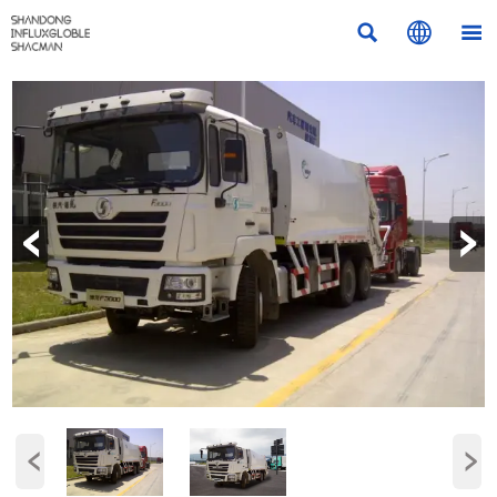



‹
›
‹
›