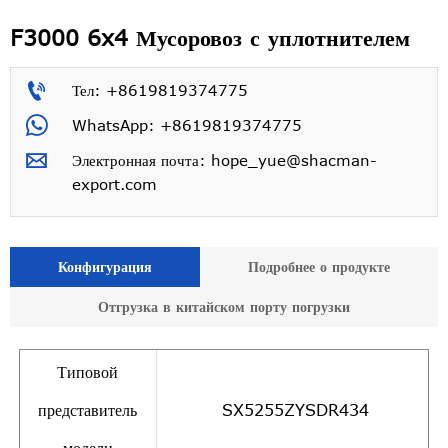
F3000 6x4 Мусоровоз с уплотнителем

Тел: +8619819374775

WhatsApp: +8619819374775

Электронная почта: hope_yue@shacman-
export.com
Конфигурация
Подробнее о продукте
Отгрузка в китайском порту погрузки
Типовой
представитель
SX5255ZYSDR434
модели