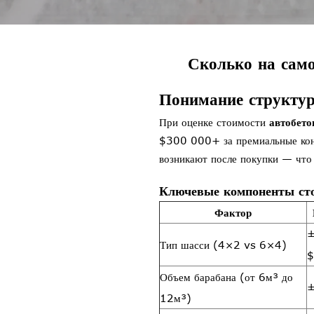
Сколько на само
Понимание структур
При оценке стоимости
автобето
$300 000+ за премиальные кон
возникают после покупки — что
Ключевые компоненты ст
Фактор
Тип шасси (4×2 vs 6×4)
$
Объем барабана (от 6м³ до
±
12м³)