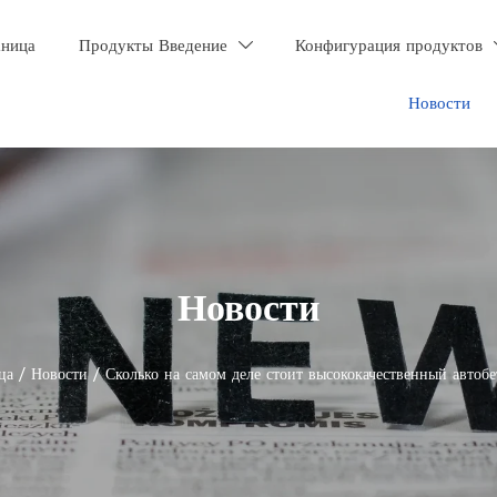
аница
Продукты Введение
Конфигурация продуктов

Новости
Новости
ца
/
Новости
/
Сколько на самом деле стоит высококачественный автоб