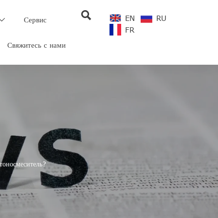

EN
RU
Сервис

FR
Свяжитесь с нами
етоносмеситель?