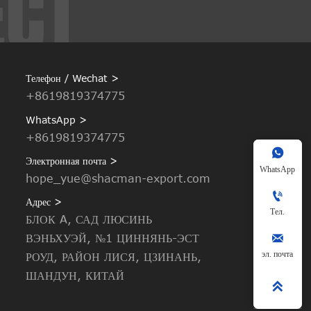
Телефон / Wechat >
+8619819374775
WhatsApp >
+8619819374775

Электронная почта >
WhatsApp
hope_yue@shacman-export.com

Адрес >
Тел.
БЛОК A, САД ЛЮСИНЬ

ВЭНЬХУЭЙ, №1 ЦИННЯНЬ-ЭСТ
эл. почта
РОУД, РАЙОН ЛИСЯ, ЦЗИНАНЬ,
ШАНДУН, КИТАЙ
