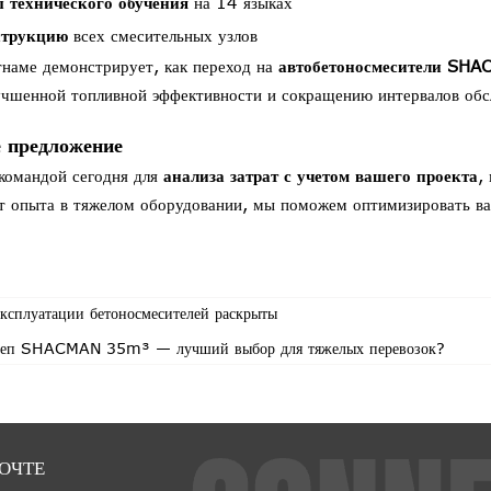
 технического обучения
на 14 языках
струкцию
всех смесительных узлов
тнаме демонстрирует, как переход на
автобетоносмесители SH
чшенной топливной эффективности и сокращению интервалов обс
е предложение
командой сегодня для
анализа затрат с учетом вашего проекта
,
ет опыта в тяжелом оборудовании, мы поможем оптимизировать в
ксплуатации бетоносмесителей раскрыты
ицеп SHACMAN 35m³ — лучший выбор для тяжелых перевозок?
ОЧТЕ