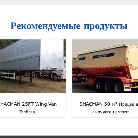
Рекомендуемые продукты
Wing Van
SHACMAN 30 м³ Прицеп для
Бет
р
сыпучего цемента