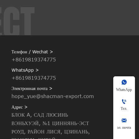
Телефон / Wechat >
+8619819374775
WhatsApp >
+8619819374775

Электронная почта >
WhatsApp
hope_yue@shacman-export.com

Адрес >
Тел.
БЛОК A, САД ЛЮСИНЬ

ВЭНЬХУЭЙ, №1 ЦИННЯНЬ-ЭСТ
эл. почта
РОУД, РАЙОН ЛИСЯ, ЦЗИНАНЬ,