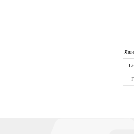
Ящи
Га
Г