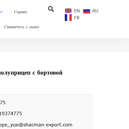

EN
RU
Сервис

FR
Свяжитесь с нами
луприцеп с бортовой
75
19374775
: hope_yue@shacman-export.com