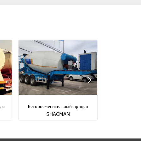

оносмесительный прицеп
SHACMAN 35м³ Самосвальны
SHACMAN
прицеп