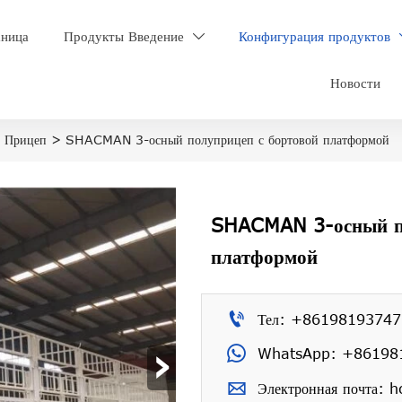
аница
Продукты Введение
Конфигурация продуктов

Новости
>
Прицеп
>
SHACMAN 3-осный полуприцеп с бортовой платформой
SHACMAN 3-осный по
платформой

Тел: +86198193747
›

WhatsApp: +86198

Электронная почта