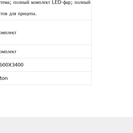
стема; полный комплект LED-фар; полный
тов для прицепа.
омплект
омплект
600X3400
ton