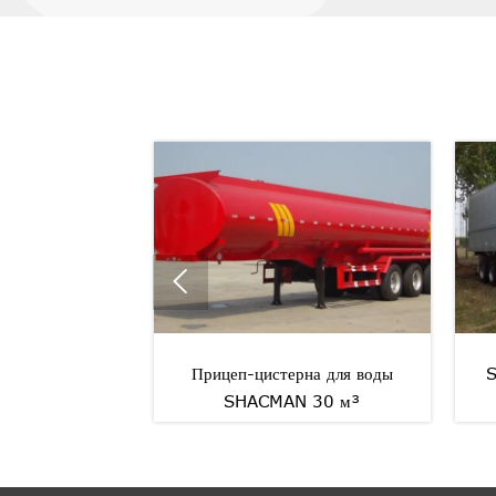

Прицеп-цистерна для воды
SHACMAN 25FT 
SHACMAN 30 м³
Трейле