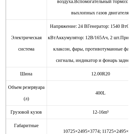
воздуха.Вспомогательный тормоз: Т
выхлопных газов двигателя.
Напряжение: 24 ВГенератор: 1540 ВтСтар
Электрическая
кВтАккумулятор: 12В/165Ач, 2 шт.Прику
система
клаксон, фары, противотуманные фары
сигналы, индикатор и фонарь заднего
Шина
12.00R20
Объем резервуара
400L
(л)
Грузовой кузов
12-16m³
Габаритные
10725×2495×3774; 11725×2495×37