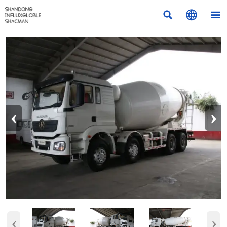



‹
›
‹
›