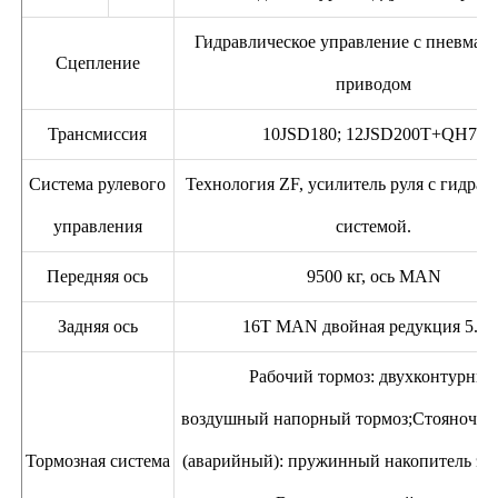
Гидравлическое управление с пневмат
Сцепление
приводом
Трансмиссия
10JSD180; 12JSD200T+QH70
Система рулевого
Технология ZF, усилитель руля с гидрав
управления
системой.
Передняя ось
9500 кг, ось MAN
Задняя ось
16T MAN двойная редукция 5.26
Рабочий тормоз: двухконтурны
воздушный напорный тормоз;Стояночны
Тормозная система
(аварийный): пружинный накопитель эне