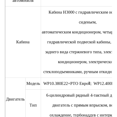
автомобиля
Кабина H3000 с гидравлическим осн
сиденьем,
автоматическим кондиционером, четыре
Кабина
гидравлической подвеской кабины, зе
заднего вида стержневого типа, электр
кондиционером, электрическим
стеклоподъемниками, ручным откидным
Модель
WP10.380E22+PTO ЕвроⅡ; WP12.400E20
6-цилиндровый рядный 4-тактный диз
Двигатель
Тип
двигатель с прямым впрыском, вод
охлаждение, турбонаддув с интеркул