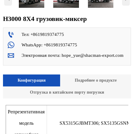
H3000 8X4 грузовик-миксер

Тел: +8619819374775

WhatsApp: +8619819374775

Электронная почта: hope_yue@shacman-export.com
Конфигурация
Подробнее о продукте
Отгрузка в китайском порту погрузки
Репрезентативная
модель
SX5315GJBMT306; SX5135GSNMU