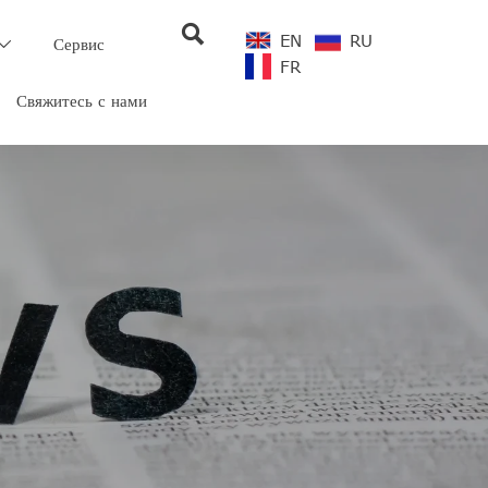

EN
RU
Сервис

FR
Свяжитесь с нами