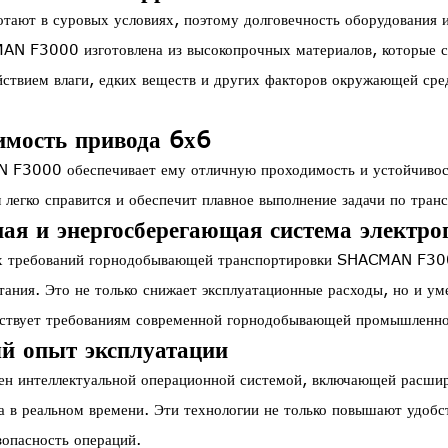
отают в суровых условиях, поэтому долговечность оборудования 
AN F3000 изготовлена из высокопрочных материалов, которые 
йствием влаги, едких веществ и других факторов окружающей сре
имость привода 6х6
F3000 обеспечивает ему отличную проходимость и устойчивость
л легко справится и обеспечит плавное выполнение задачи по тран
ая и энергосберегающая система электро
ых требований горнодобывающей транспортировки SHACMAN F30
ания. Это не только снижает эксплуатационные расходы, но и ум
ствует требованиям современной горнодобывающей промышленно
й опыт эксплуатации
 интеллектуальной операционной системой, включающей расши
 в реальном времени. Эти технологии не только повышают удобст
зопасность операций.