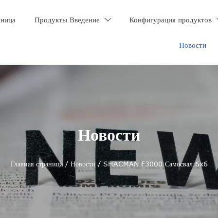
аница
Продукты Введение
Конфигурация продуктов

Новости
Новости
Главная страница
/
Новости
/
SHACMAN F3000 Самосвал 6x6