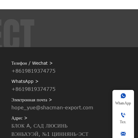
Телефон / Wechat >
+8619819374775
WhatsApp >
+8619819374775

Электронная почта >
WhatsApp
hope_yue@shacman-export.com

Адрес >
Тел.
БЛОК A, САД ЛЮСИНЬ

ВЭНЬХУЭЙ, №1 ЦИННЯНЬ-ЭСТ